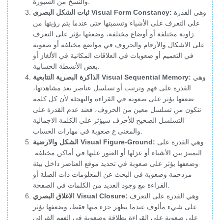
والنسخ من السبورة.
وهي القدرة
ثبات الشكل البصري Visual Form Constancy:
على التعرف على الأشياء وتسميتها حتى عندما يتم رؤيتها من
زاوية مختلفة أو أوضاع مختلفة، وضعفها يؤثر على التعرف
على الاشكال والأرقام والحروف في مواضع مختلفة أو صعوبة
في التعميم أو صعوبات في العلاقات المكانية في الألغاز أو
بعض الأنشطة الحسابية.
وهي
الذاكرة البصرية التتابعية Visual Sequential Memory:
القدرة على فهم وترتيب أو تسلسل عناصر بعد مشاهدتها،
ضعفها يؤثر على صعوبة في القراءة والتهجئة لأن كل كلمة
تتكون من تسلسل معين من الحروف، فعند عدم القدرة على
التسلسل الصحيح للأحرف سيؤثر على الكلمة الاجمالية
والمعنى ع صعوبة في مهارات الحساب.
وهي القدرة على
الشكل والارضية Visual Figure-Ground:
التمييز بين الأشياء أو عزلها أو العثور عليها في أماكن مختلفة.
وضعفها يؤثر على صعوبة في تحديد موقع العناصر داخل بيئة
مزدحمة وصعوبة في البحث عن المعلومات ذات الصلة أو
القراءة مع وجود العديد من الكلمات في الصفحة.
وهي القدرة على التعرف
الاغلاق البصري Visual Closure:
على شيء مألوف عندما يظهر جزء منها فقط، وضعفها يؤثر
على صعوبة على القراءة بطلاقة وصعوبة في الفهم القرائي