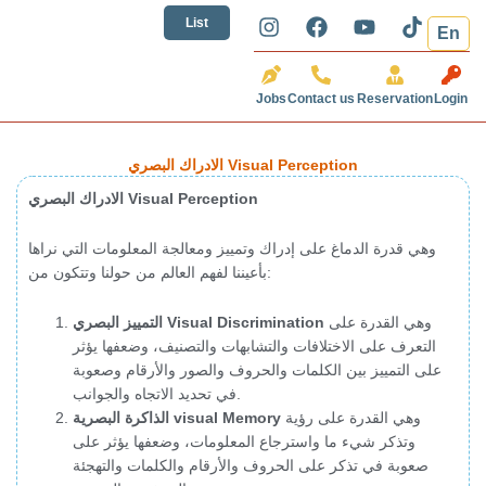
تخطي
I
F
Y
T
List
En
إلى
n
a
o
i
المحتوى
s
c
u
k
t
e
t
t
Jobs
Contact us
Reservation
Login
a
b
u
o
g
o
b
k
r
o
e
الادراك البصري Visual Perception
a
k
m
الادراك البصري Visual Perception
وهي قدرة الدماغ على إدراك وتمييز ومعالجة المعلومات التي نراها
بأعيننا لفهم العالم من حولنا وتتكون من:
وهي القدرة على
التمييز البصري Visual Discrimination
التعرف على الاختلافات والتشابهات والتصنيف، وضعفها يؤثر
على التمييز بين الكلمات والحروف والصور والأرقام وصعوبة
في تحديد الاتجاه والجوانب.
وهي القدرة على رؤية
الذاكرة البصرية visual Memory
وتذكر شيء ما واسترجاع المعلومات، وضعفها يؤثر على
صعوبة في تذكر على الحروف والأرقام والكلمات والتهجئة