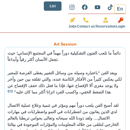
تخطي
I
F
Y
T
List
En
إلى
n
a
o
i
المحتوى
s
c
u
k
t
e
t
t
Jobs
Contact us
Reservation
Login
a
b
u
o
g
o
b
k
r
o
e
Art Session
a
k
m
دائماً ما تلعب الفنون التشكيلية دوراً مهماً في المجتمع الإنساني؛ حيث
تجعل الأنسان أكثر رقياً وأبداعاً.
ويعد الفن “باعتباره وسيله من وسائل التعبير يعطى الفرصة للمعبر
لكي يعكس كثيراً من الأفكار الكامنة عنده، والتي تقلقه بين حين وأخر
ولا يوجد مغزى ألا الإفصاح عنها، فإذا ما فعل ذلك خفف الإفصاح عن
)
[1]
(
.
هذا الضغط الخفي، واكسب الفرد اتزانا أكثر مما كان عليه”
لقد أصبح الفن يلعب دوراً مهم ومؤثر في تنمية وعلاج عملية الاتصال
لدي الذين يعانون من اضطرابات في النمو واضطرابات في مهارات
الاتصال… ولقد ذودنا الله سبحانه وتعالى بحواس تربطنا بالعالم
الخارجي لنتلقى من خلاله المعلومات والمؤثرات الموجودة في بيئاتنا