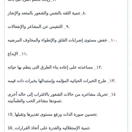
٨_تنمية الثقه بالنفس والشعور بالمتعه والإنجاز.
٩_ التنفيس عن المشاعر والإنفعالات.
١٠_ خفض مستوى إضرابات القلق والإنطواء والمخاوف المرضيه.
١١_ الإبداع.
١٢_ مساعدته على إعاده بناء الطرق التى ينظم بها حياته.
١٣_ طرح الخبرات الحياتيه المؤلمه وإستبدالها بخبرات ذات قيمه.
١٤_ تحريك مشاعره من حالات الشعور بالاغتراب إلى حاله أخرى
تسودها مشاعر الحب والطمأنينه.
١5_تحسين صورة الذات ورفع مستوى تقديرها وتقبلها.
16_تنمية الإستقلاليه والقدرة على أتخاذ القرارات.