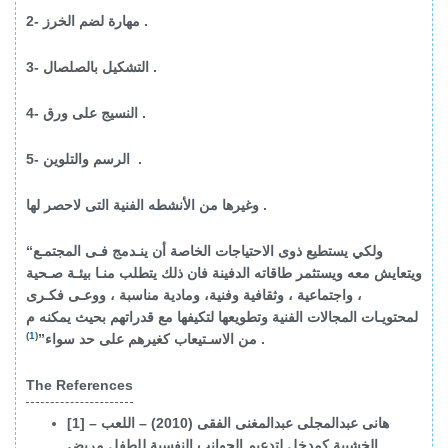
2- مهارة لضم الخرز .
3- التشكيل بالصلصال .
4- النسيج على ورق .
5- الرسم والتلوين .
وغيرها من الأنشطه الفنية التى لاحصر لها .
“ولكي يستطيع ذوى الاحتياجات الخاصة أن ينـدمج فـى المجتمـع
ويتعايش معه ويستثمر طاقاته الدفينة فان ذلك يتطلب منـا بيئـة صـحية
، واجتماعية ، وثقافية وفنية، ومادية مناسبة ، ووعـى فكـرى
لمحتويـات المجالات الفنية وتطويعها لتكيفها مع قدراتهم بحيث يمكنه م
)
1
(
.
من الاسـتيعاب كغيرهم على حد سواء”
The References
[1] – هانى عبدالمجلى عبدالمغنى الفقى (2010) – اللعب
الخشبية كمدخل لتدعيم الجوانب النفسية للطفل مريض