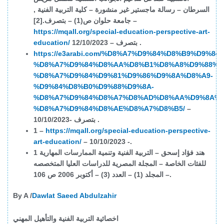
السرطان – رسالة ماجستير غير منشورة – كلية التربية الفنية ,
جامعة حلوان ص(1) – بتصرف.[2] –
https://mqall.org/special-education-perspective-art-
12/10/2023 – بتصرف .
education/
https://e3arabi.com/%D8%A7%D9%84%D8%B9%D9%84
%D8%A7%D9%84%D8%AA%D8%B1%D8%A8%D9%88%D
%D8%A7%D9%84%D9%81%D9%86%D9%8A%D8%A9-
%D9%84%D8%B0%D9%88%D9%8A-
%D8%A7%D9%84%D8%A7%D8%AD%D8%AA%D9%8A%D
%D8%A7%D9%84%D8%AE%D8%A7%D8%B5/
–
10/10/2023- بتصرف .
1
–
https://mqall.org/special-education-perspective-
art-education
/
– 10/10/2023 -.
1 هند فؤاد إسحق – التربية الفنية وتنمية الممارسات المهارية
للفئات الخاصة – المجلة المصرية للدراسات العليا المتخصصه
– المجلد (1) – العدد (3) – أكتوبر 2006 ص 106.
By A /
Dawlat Saeed Abdulzahir
اخصائية التربية الفنية والتأهيل المهني