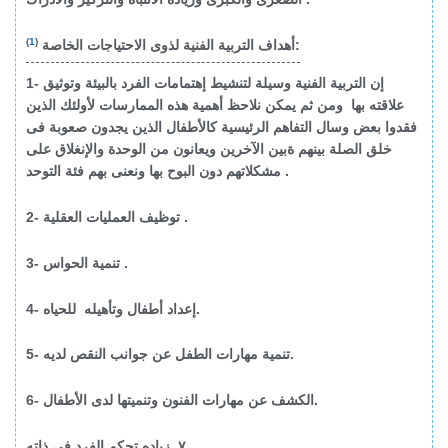
)
1
(
:
أهداف التربية الفنية لذوى الاحتياجات الخاصة
1- إن التربية الفنية وسيلة لتنشيط إهتمامات الفرد بالبيئة وتوثيق
علاقته بها ومن ثم يمكن نلاحظ أهمية هذه الممارسات لأولئك الذين
فقدوا بعض وسال التفاهم الرئيسية كالأطفال الذين يجدون صعوبة فى
خلق الصلة بينهم ةبين الآخرين ويعانون من الوحدة والإنغلاق على
مشكلاتهم دون البوح بها ونعنى بهم فئة التوحد .
2- توظيف العمليات العقلية .
3- تنمية الحواس .
4- إعداد أطفال وتأهيله للحياه.
5- تنمية مهارات الطفل عن جوانب النقص لديه.
6- الكشف عن مهارات الفنون وتنميتها لدى الأطفال.
٧_زياده تحكم الفرد فى ذاته.