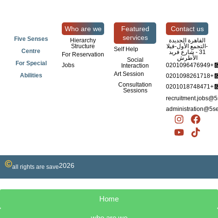
Who are we
Featured
Contact us
services
Five Senses
القاهرة الجديدة
Hierarchy
-التجمع الأول-فيلا
Structure
Self Help
Centre
31 - شارع فريد
For Reservation
الأطرش
Social
For Special
Jobs
0201096476949+
Interaction
Art Session
Abilities
0201098261718+
Consultation
0201018748471+
Sessions
recruitment.jobs@
administration@5s
I
Y
F
T
n
o
a
i
s
u
c
k
t
t
e
t
a
u
b
o
2026
g
b
o
k
all rights are save
r
e
o
a
k
m
Home
who are we