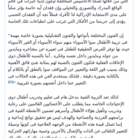
التي من خلالها تصلنا الأحاسيس المختلفة ليكون لدينا خبرات في عالم
الواقع المدرك والتصوري والتخيلي وإن فقدان أيه حاسة يؤثر سلباً
على مدى الاستجابة الإدراكية لنا كأفراد فمثلاً نجد أن الفقدان الحسى
يؤدى إلى حرمننا من الأفكار التي تترتب على انطباعات تلك الحاسة.
“إن الفنون المختلفة بأنواعها والفنون التشكيلية بصورة خاصة مهمة
فى تربية الأطفال سوا الأسوياء منهم سواء الأسوياء أو الغير الأسوياء
حيث نها توفر الفرص الحقيقية للطفل فى تعبيره عن مشاعره ومايدور
من حوله ومايدور داخل نفسه وفكره , أما بالنسبه للأطفال ذوى
الإعاقات العقلية فتكون الفنون بالنسبة لهم بمثابة شئ فائق الأهمية
وذلك بسبب قور اللغة والتعبير عن المواقف سوا بالنطق أو بالكلام أو
بالكتابة بصورة دقيقة , فلذلك يستخدم الفن فى هذه الحالات فى
)
[2]
(
.
التعبير عما داخل أنفسهم بصورة تقريبية “
لذلك تعد التربية الفنية مدخل هام فى تعليم وتدريب أطفال ذوى
الإحتياجات الخاصه مما يتطلب على الأخصائيين القائمين على رعاية
وتدريب وتأهيل هؤلاء الأطفال وأسرهم تضمين الأنشطة الفنية فى
برامجهم الفردية والجماعية والهدف ليس هو تحقيق نواتج إبداعية و
إنما تتمثل قيمة هذه الأنشطة من الوجهه العلاجية فى كونها وسيلة
للتعبير التلقائى عن الذات والإتصال بالآخرين وتنمية مهاراتهم الحركية
الصغرى والكبرى وزيادة الانتباه والتركيز والادراك .