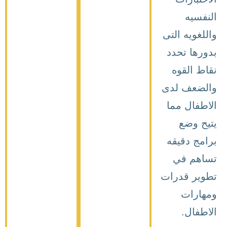
ه التى
تحدد
قوه
 لدى
 مما
ع
قيقه
في
قدرات
ت
.