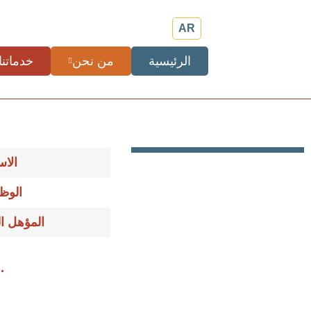
خطي
لى
AR
لمحتوى
الرئيسية
من نحن
خدماتنا
الا
الوظ
المؤهل ا
.