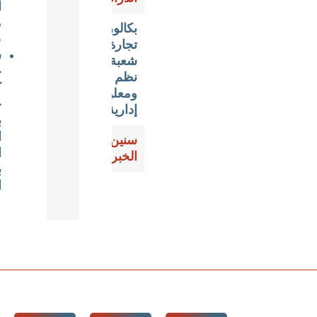
القانوني
محمد
بكالوريوس
عبدالرؤوف
تجارة
شهادة
شعبة
خبرة
نظم
كمراجع
ومعلومات
حسابات
إدارية
بنادي
العاملين
سنين
المدنيين
الخبرة
بوزارة
الدفاع